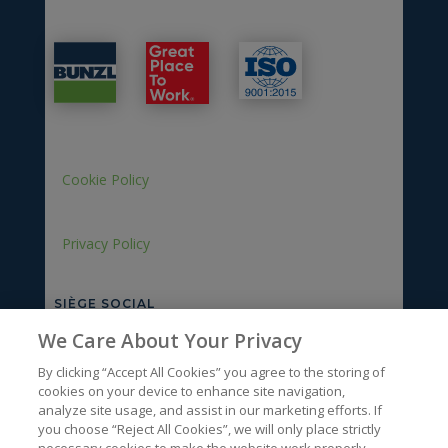
Cookie Policy
Privacy Policy
SIÈGE SOCIAL
We Care About Your Privacy
Rue du bois des Hospices, 1
BLANDAIN, 7522
By clicking “Accept All Cookies” you agree to the storing of
Lu-Ve : 8h – 17h
cookies on your device to enhance site navigation,
analyze site usage, and assist in our marketing efforts. If
you choose “Reject All Cookies”, we will only place strictly
ENTREPÔT