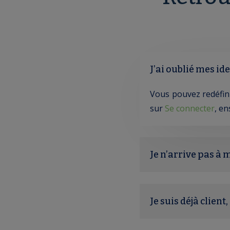
J’ai oublié mes id
Vous pouvez redéfin
sur
Se connecter
, en
Je n’arrive pas à 
Je suis déjà clien