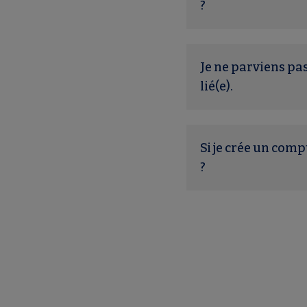
?
Je ne parviens pa
lié(e).
Si je crée un com
?