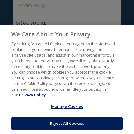
Privacy Policy
SIÈGE SOCIAL
We Care About Your Privacy
Rue du bois des Hospices, 1
BLANDAIN, 7522
By clicking “Accept All Cookies” you agree to the storing of
Lu-Ve : 8h – 17h
cookies on your device to enhance site navigation,
analyze site usage, and assist in our marketing efforts. If
you choose “Reject All Cookies”, we will only place strictly
ENTREPÔT
necessary cookies to make the website work properly.
You can choose which cookies you accept in the cookie
Rue de la Grande Couture, 13
settings. You can always change or withdraw your choice
MARQUAIN, 7501
on the Cookie Policy page or via the cookie settings. You
Lu-Ve : 8h15 à 11h30 – 13h à 15h
can read more about how we handle your privacy in
our
Privacy Policy
Manage Cookies
NOUS CONTACTER
Reject All Cookies