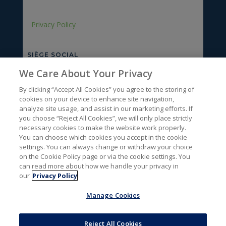
Privacy Policy
SIÈGE SOCIAL
Rue du bois des Hospices, 1
We Care About Your Privacy
BLANDAIN, 7522
By clicking “Accept All Cookies” you agree to the storing of
Lu-Ve : 8h – 17h
cookies on your device to enhance site navigation,
analyze site usage, and assist in our marketing efforts. If
you choose “Reject All Cookies”, we will only place strictly
ENTREPÔT
necessary cookies to make the website work properly.
You can choose which cookies you accept in the cookie
Rue de la Grande Couture, 13
settings. You can always change or withdraw your choice
MARQUAIN, 7501
on the Cookie Policy page or via the cookie settings. You
Lu-Ve : 8h15 à 11h30 – 13h à 15h
can read more about how we handle your privacy in
our
Privacy Policy
NOUS CONTACTER
Manage Cookies
Reject All Cookies