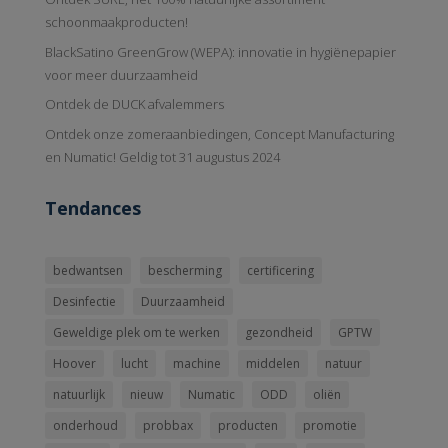
schoonmaakproducten!
BlackSatino GreenGrow (WEPA): innovatie in hygiënepapier
voor meer duurzaamheid
Ontdek de DUCK afvalemmers
Ontdek onze zomeraanbiedingen, Concept Manufacturing
en Numatic! Geldig tot 31 augustus 2024
Tendances
bedwantsen
bescherming
certificering
Desinfectie
Duurzaamheid
Geweldige plek om te werken
gezondheid
GPTW
Hoover
lucht
machine
middelen
natuur
natuurlijk
nieuw
Numatic
ODD
oliën
onderhoud
probbax
producten
promotie