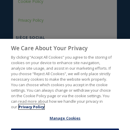
Cookie Policy
Privacy Policy
SIÈGE SOCIAL
We Care About Your Privacy
Rue du bois des Hospices, 1
BLANDAIN, 7522
By clicking “Accept All Cookies” you agree to the storing of
Lu-Ve : 8h – 17h
cookies on your device to enhance site navigation,
analyze site usage, and assist in our marketing efforts. If
you choose “Reject All Cookies”, we will only place strictly
ENTREPÔT
necessary cookies to make the website work properly.
You can choose which cookies you accept in the cookie
Rue de la Grande Couture, 13
settings. You can always change or withdraw your choice
MARQUAIN, 7501
on the Cookie Policy page or via the cookie settings. You
Lu-Ve : 8h15 à 11h30 – 13h à 15h
can read more about how we handle your privacy in
our
Privacy Policy
Manage Cookies
NOUS CONTACTER