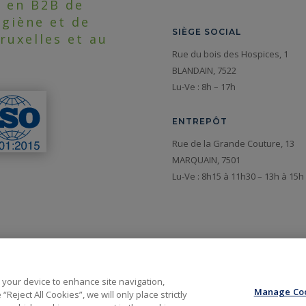
n en B2B de
ygiène et de
SIÈGE SOCIAL
ruxelles et au
Rue du bois des Hospices, 1
BLANDAIN, 7522
Lu-Ve : 8h – 17h
ENTREPÔT
Rue de la Grande Couture, 13
MARQUAIN, 7501
Lu-Ve : 8h15 à 11h30 – 13h à 15
n your device to enhance site navigation,
Manage Coo
Reject All Cookies”, we will only place strictly