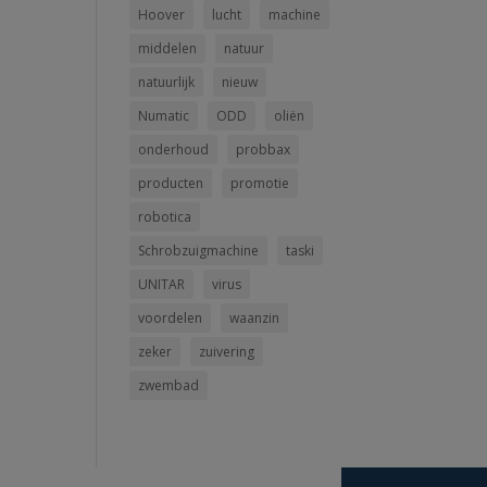
Hoover
lucht
machine
middelen
natuur
natuurlijk
nieuw
Numatic
ODD
oliën
onderhoud
probbax
producten
promotie
robotica
Schrobzuigmachine
taski
UNITAR
virus
voordelen
waanzin
zeker
zuivering
zwembad