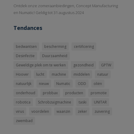
Ontdek onze zomeraanbiedingen, Concept Manufacturing
en Numatic! Geldig tot 31 augustus 2024
Tendances
bedwantsen
bescherming
certificering
Desinfectie
Duurzaamheid
Geweldige plek om te werken
gezondheid
GPTW
Hoover
lucht
machine
middelen
natuur
natuurlijk
nieuw
Numatic
ODD
oliën
onderhoud
probbax
producten
promotie
robotica
Schrobzuigmachine
taski
UNITAR
virus
voordelen
waanzin
zeker
zuivering
zwembad