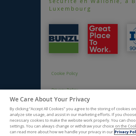
sécurité en Wallonie, à B
Luxembourg
Cookie Policy
Privacy Policy
We Care About Your Privacy
By clicking “Accept All Cookies” you agree to the storing of cookies o
analyze site usage, and assist in our marketing efforts. If you choose “
necessary cookies to make the website work properly. You can choos
settings. You can always change or withdraw your choice on the Cooki
can read more about how we handle your privacy in our
Privacy Pol