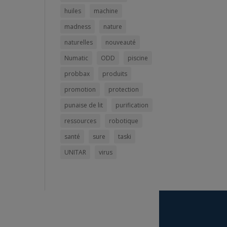
huiles
machine
madness
nature
naturelles
nouveauté
Numatic
ODD
piscine
probbax
produits
promotion
protection
punaise de lit
purification
ressources
robotique
santé
sure
taski
UNITAR
virus