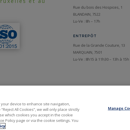
ruxelles et au
Rue du bois des Hospices, 1
BLANDAIN, 7522
Lu-Ve : 8h – 17h
ENTREPÔT
Rue de la Grande Couture, 13
MARQUAIN, 7501
Lu-Ve : 8h15 à 11h30 – 13h à 15
n your device to enhance site navigation,
Manage Coo
Reject All Cookies”, we will only place strictly
e which cookies you accept in the cookie
Français
Nederlands
(
Néerlandais
)
e Policy page or via the cookie settings. You
icy