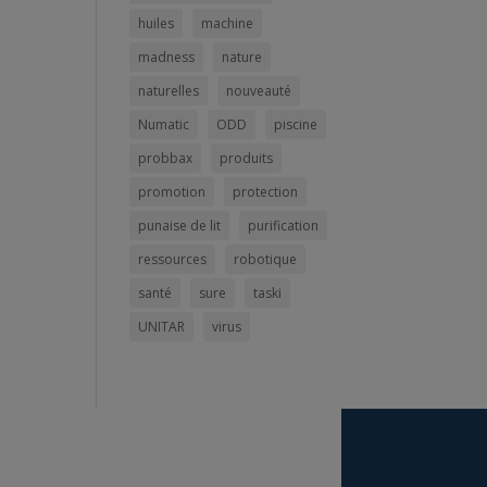
huiles
machine
madness
nature
naturelles
nouveauté
Numatic
ODD
piscine
probbax
produits
promotion
protection
punaise de lit
purification
ressources
robotique
santé
sure
taski
UNITAR
virus