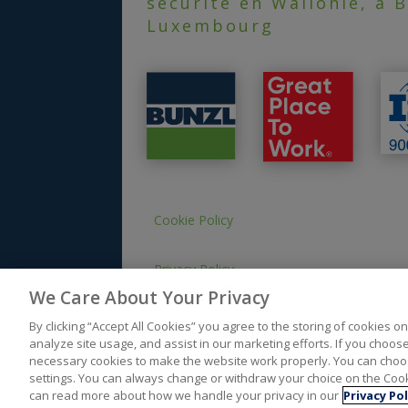
sécurité en Wallonie, à B
Luxembourg
Cookie Policy
Privacy Policy
We Care About Your Privacy
By clicking “Accept All Cookies” you agree to the storing of cookies o
analyze site usage, and assist in our marketing efforts. If you choose “
necessary cookies to make the website work properly. You can choos
settings. You can always change or withdraw your choice on the Cooki
can read more about how we handle your privacy in our
Privacy Pol