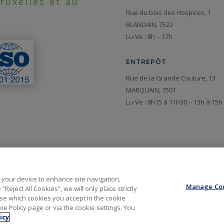
ruxelles et au
Rue du bois des Hospices, 1
BLANDAIN, 7522
Lu-Ve : 8h – 17h
ENTREPÔT
Rue de la Grande Couture, 13
MARQUAIN, 7501
Lu-Ve : 8h15 à 11h30 – 13h à 15
n your device to enhance site navigation,
Manage Coo
Reject All Cookies”, we will only place strictly
e which cookies you accept in the cookie
Français
Nederlands
(
Néerlandais
)
e Policy page or via the cookie settings. You
icy