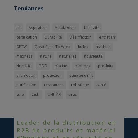
Tendances
air
Aspirateur
Autolaveuse
bienfaits
certification
Durabilité
Désinfection
entretien
GPTW
Great Place To Work
huiles
machine
madness
nature
naturelles
nouveauté
Numatic
ODD
piscine
probbax
produits
promotion
protection
punaise de lit
purification
ressources
robotique
santé
sure
taski
UNITAR
virus
Leader de la distribution en
B2B de produits et matériel