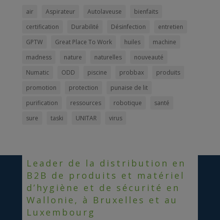
air
Aspirateur
Autolaveuse
bienfaits
certification
Durabilité
Désinfection
entretien
GPTW
Great Place To Work
huiles
machine
madness
nature
naturelles
nouveauté
Numatic
ODD
piscine
probbax
produits
promotion
protection
punaise de lit
purification
ressources
robotique
santé
sure
taski
UNITAR
virus
Leader de la distribution en
B2B de produits et matériel
d’hygiène et de sécurité en
Wallonie, à Bruxelles et au
Luxembourg