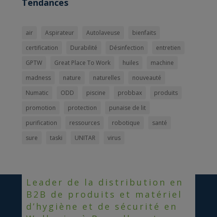
Tendances
air
Aspirateur
Autolaveuse
bienfaits
certification
Durabilité
Désinfection
entretien
GPTW
Great Place To Work
huiles
machine
madness
nature
naturelles
nouveauté
Numatic
ODD
piscine
probbax
produits
promotion
protection
punaise de lit
purification
ressources
robotique
santé
sure
taski
UNITAR
virus
Leader de la distribution en
B2B de produits et matériel
d’hygiène et de sécurité en